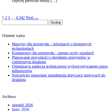
częściej pierwsze efekty […]
1
2
3
…
4 342
Next →
Szukaj:
Ostatnie wpisy
Maszyny dla przemysłu – informacje o dostępnych
technologiach
Kompresory dla przemysłu – istotne cechy urządzeń
Planowanie przyszłości i określanie priorytetów w
codziennym działaniu
Organizacja zaplecza technicznego wykorzystywanego przez
influencerów
Najczęściej omawiane zagadnienia dotyczące motywacji do
działania
Archiwa
sierpień 2026
lipiec 2026