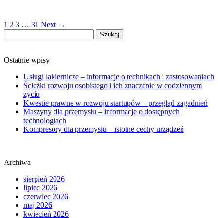
1
2
3
…
31
Next →
Szukaj:
Ostatnie wpisy
Usługi lakiernicze – informacje o technikach i zastosowaniach
Ścieżki rozwoju osobistego i ich znaczenie w codziennym
życiu
Kwestie prawne w rozwoju startupów – przegląd zagadnień
Maszyny dla przemysłu – informacje o dostępnych
technologiach
Kompresory dla przemysłu – istotne cechy urządzeń
Archiwa
sierpień 2026
lipiec 2026
czerwiec 2026
maj 2026
kwiecień 2026