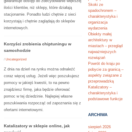
gwarantuje dostęp do zdecydowanie większej
Skoki ze
ilości klientów, niż sklepy, które działają
spadochronem –
stacjonarnie. Ponadto ludzi chętnie z sieci
charakterystyka i
korzystają i chętnie zaglądają do sklepów
organizacja
internetowych.
wydarzenia
Obiekty małej
architektury w
Korzyści zrobienia chiptuningu w
miastach – przegląd
samochodzie
najważniejszych
rozwiązań
/
Uncategorized
Powrót do kraju po
Z dnia na dzień na rynku można odnaleźć
pobycie za granicą –
aspekty związane z
coraz więcej usług. Jeżeli więc poszukujesz
przeprowadzką
pomocy w jakiejś kwestii, to na pewno
Katalizatory –
znajdziesz firmę, jaka będzie oferować
charakterystyka i
pomoc w tej dziedzinie. Najlepiej własne
podstawowe funkcje
poszukiwania rozpocząć od zapoznania się z
ofertami internetowymi.
ARCHIWA
Katalizatory w sklepie online, jak
sierpień 2026