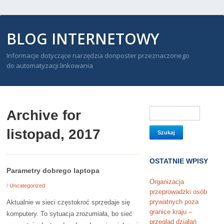
BLOG INTERNETOWY
Informacje dotyczące narzędzia donposter przeznaczonego
do automatyzacji linkowania
Archive for
listopad, 2017
OSTATNIE WPISY
Parametry dobrego laptopa
Organizacja
/
Uncategorized
przeprowadzki osób
prywatnych poza
Aktualnie w sieci częstokroć sprzedaje się
granice kraju –
komputery. To sytuacja zrozumiała, bo sieć
przegląd działań