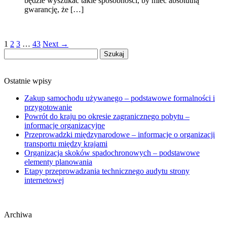
będzie wyszukać takie sposobności, by mieć absolutną
gwarancję, że […]
1
2
3
…
43
Next →
Szukaj:
Ostatnie wpisy
Zakup samochodu używanego – podstawowe formalności i
przygotowanie
Powrót do kraju po okresie zagranicznego pobytu –
informacje organizacyjne
Przeprowadzki międzynarodowe – informacje o organizacji
transportu między krajami
Organizacja skoków spadochronowych – podstawowe
elementy planowania
Etapy przeprowadzania technicznego audytu strony
internetowej
Archiwa