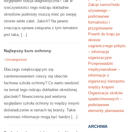
względami stacja diagnostyczna? Tak w
Zakup samochodu
rzeczywistości tego rodzaju dokładnie
używanego –
określone podmioty muszą mieć po swojej
podstawowe
stronie wiele zalet. Jakich? Na pewno
formalności i
znacząca sprawa związana z tym tematem
przygotowanie
Powrót do kraju po
jest taka, […]
okresie
zagranicznego pobytu
Najlepszy kurs ochrony
– informacje
organizacyjne
/
Uncategorized
Przeprowadzki
Dlaczego zwiększającym się
międzynarodowe –
informacje o
zainteresowaniem cieszy się obecnie
organizacji transportu
fachowa szkoła ochrony? Co warto wiedzieć
między krajami
na temat tego rodzaju dokładnie określonej
Organizacja skoków
placówki? Nowoczesna pod wieloma
spadochronowych –
względami szkoła ochrony to między innymi
podstawowe
doświadczenie w ramach tej branży. Takie
elementy planowania
natomiast informacje mogą być bardzo […]
ARCHIWA