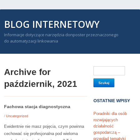
BLOG INTERNETOWY
Informacje dotyczące narzędzia donposter przeznaczonego
do automatyzacji linkowania
Archive for
październik, 2021
OSTATNIE WPISY
Fachowa stacja diagnostyczna
Poradniki dla osób
/
Uncategorized
rozwijających
działalność
Ewidentnie nie masz pojęcia, czym powinna
gospodarczą –
cechować się profesjonalna pod wieloma
przegląd tematyki