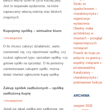
bardzo ważny dzień w życiu każdej pary.
Skoki ze
Jest to wspaniałe wydarzenie, na które
spadochronem –
zapraszamy własną rodzinę oraz bliskich
charakterystyka i
znajomych.
organizacja
wydarzenia
Obiekty małej
Kupujemy spółkę – wirtualne biuro
architektury w
miastach – przegląd
/
Uncategorized
najważniejszych
O ile chcesz założyć działalność, warto
rozwiązań
zastanowić się, czy rejestrować spółkę, czy
Powrót do kraju po
szukać ogłoszeń typu: sprzedam spółkę, czy
pobycie za granicą –
aspekty związane z
gotowe spółki na sprzedaż. O ile jesteśmy
przeprowadzką
zainteresowani zakupem spółki, można
Katalizatory –
dodać również ogłoszenie kupię spółkę.
charakterystyka i
podstawowe funkcje
Zakup spółek zadłużonych – spółkę
zadłużoną kupię
ARCHIWA
/
Uncategorized
sierpień 2026
Jeżeli już jakaś spółka jest zadłużona, nie