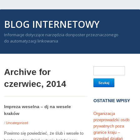
BLOG INTERNETOWY
Informacje dotyczące narzędzia donposter przeznaczonego
do automatyzacji linkowania
Archive for
czerwiec, 2014
OSTATNIE WPISY
Impreza weselna – dj na wesele
kraków
Organizacja
przeprowadzki osób
/
Uncategorized
prywatnych poza
granice kraju –
Powinno się powiedzieć, że ślub i wesele to
przegląd działań