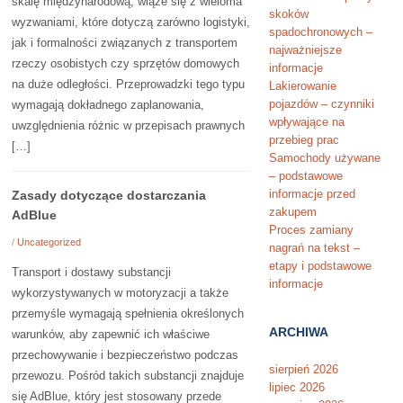
skalę międzynarodową, wiąże się z wieloma
skoków
wyzwaniami, które dotyczą zarówno logistyki,
spadochronowych –
jak i formalności związanych z transportem
najważniejsze
rzeczy osobistych czy sprzętów domowych
informacje
na duże odległości. Przeprowadzki tego typu
Lakierowanie
pojazdów – czynniki
wymagają dokładnego zaplanowania,
wpływające na
uwzględnienia różnic w przepisach prawnych
przebieg prac
[…]
Samochody używane
– podstawowe
informacje przed
Zasady dotyczące dostarczania
zakupem
AdBlue
Proces zamiany
/
Uncategorized
nagrań na tekst –
etapy i podstawowe
Transport i dostawy substancji
informacje
wykorzystywanych w motoryzacji a także
przemyśle wymagają spełnienia określonych
ARCHIWA
warunków, aby zapewnić ich właściwe
przechowywanie i bezpieczeństwo podczas
sierpień 2026
przewozu. Pośród takich substancji znajduje
lipiec 2026
się AdBlue, który jest stosowany przede