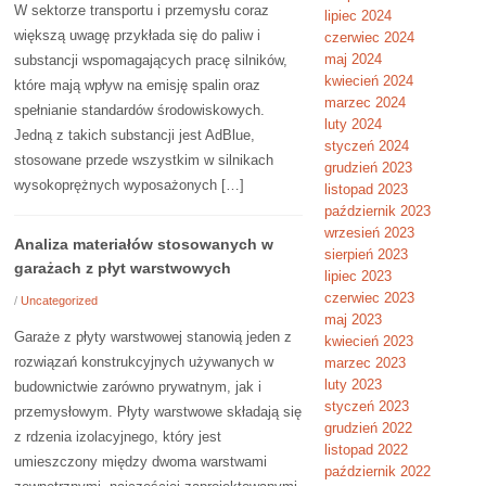
W sektorze transportu i przemysłu coraz
lipiec 2024
większą uwagę przykłada się do paliw i
czerwiec 2024
maj 2024
substancji wspomagających pracę silników,
kwiecień 2024
które mają wpływ na emisję spalin oraz
marzec 2024
spełnianie standardów środowiskowych.
luty 2024
Jedną z takich substancji jest AdBlue,
styczeń 2024
stosowane przede wszystkim w silnikach
grudzień 2023
wysokoprężnych wyposażonych […]
listopad 2023
październik 2023
wrzesień 2023
Analiza materiałów stosowanych w
sierpień 2023
garażach z płyt warstwowych
lipiec 2023
czerwiec 2023
/
Uncategorized
maj 2023
Garaże z płyty warstwowej stanowią jeden z
kwiecień 2023
rozwiązań konstrukcyjnych używanych w
marzec 2023
luty 2023
budownictwie zarówno prywatnym, jak i
styczeń 2023
przemysłowym. Płyty warstwowe składają się
grudzień 2022
z rdzenia izolacyjnego, który jest
listopad 2022
umieszczony między dwoma warstwami
październik 2022