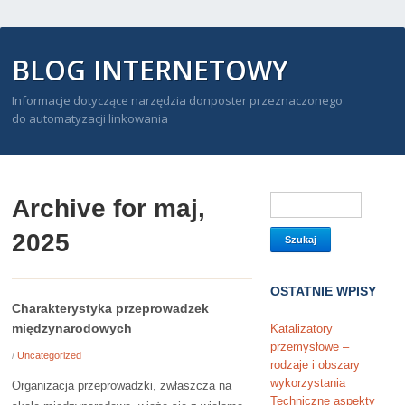
BLOG INTERNETOWY
Informacje dotyczące narzędzia donposter przeznaczonego
do automatyzacji linkowania
Archive for maj,
2025
OSTATNIE WPISY
Charakterystyka przeprowadzek
międzynarodowych
Katalizatory
przemysłowe –
/
Uncategorized
rodzaje i obszary
wykorzystania
Organizacja przeprowadzki, zwłaszcza na
Techniczne aspekty