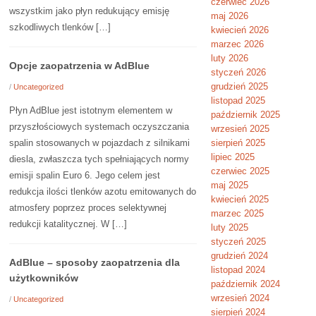
czerwiec 2026
wszystkim jako płyn redukujący emisję
maj 2026
szkodliwych tlenków […]
kwiecień 2026
marzec 2026
luty 2026
Opcje zaopatrzenia w AdBlue
styczeń 2026
grudzień 2025
/
Uncategorized
listopad 2025
Płyn AdBlue jest istotnym elementem w
październik 2025
przyszłościowych systemach oczyszczania
wrzesień 2025
spalin stosowanych w pojazdach z silnikami
sierpień 2025
lipiec 2025
diesla, zwłaszcza tych spełniających normy
czerwiec 2025
emisji spalin Euro 6. Jego celem jest
maj 2025
redukcja ilości tlenków azotu emitowanych do
kwiecień 2025
atmosfery poprzez proces selektywnej
marzec 2025
redukcji katalitycznej. W […]
luty 2025
styczeń 2025
grudzień 2024
AdBlue – sposoby zaopatrzenia dla
listopad 2024
użytkowników
październik 2024
wrzesień 2024
/
Uncategorized
sierpień 2024