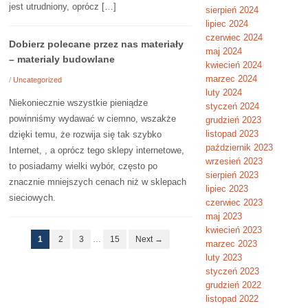
jest utrudniony, oprócz […]
sierpień 2024
lipiec 2024
czerwiec 2024
Dobierz polecane przez nas materiały
maj 2024
– materialy budowlane
kwiecień 2024
marzec 2024
/
Uncategorized
luty 2024
Niekoniecznie wszystkie pieniądze
styczeń 2024
powinniśmy wydawać w ciemno, wszakże
grudzień 2023
listopad 2023
dzięki temu, że rozwija się tak szybko
październik 2023
Internet, , a oprócz tego sklepy internetowe,
wrzesień 2023
to posiadamy wielki wybór, często po
sierpień 2023
znacznie mniejszych cenach niż w sklepach
lipiec 2023
sieciowych.
czerwiec 2023
maj 2023
kwiecień 2023
1
2
3
…
15
Next →
marzec 2023
luty 2023
styczeń 2023
grudzień 2022
listopad 2022