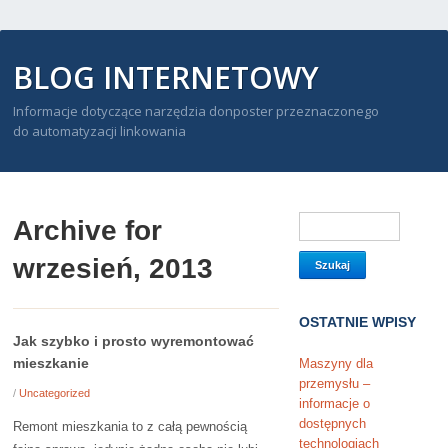
BLOG INTERNETOWY
Informacje dotyczące narzędzia donposter przeznaczonego
do automatyzacji linkowania
Archive for
wrzesień, 2013
OSTATNIE WPISY
Jak szybko i prosto wyremontować
mieszkanie
Maszyny dla
przemysłu –
/
Uncategorized
informacje o
dostępnych
Remont mieszkania to z całą pewnością
technologiach