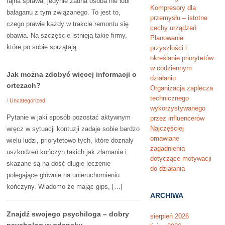
fajna sprawa, jedynie żadna osoba nie lubi
Kompresory dla
bałaganu z tym związanego. To jest to,
przemysłu – istotne
czego prawie każdy w trakcie remontu się
cechy urządzeń
obawia. Na szczęście istnieją takie firmy,
Planowanie
które po sobie sprzątają.
przyszłości i
określanie priorytetów
w codziennym
Jak można zdobyć więcej informacji o
działaniu
ortezach?
Organizacja zaplecza
technicznego
/
Uncategorized
wykorzystywanego
Pytanie w jaki sposób pozostać aktywnym
przez influencerów
Najczęściej
wręcz w sytuacji kontuzji zadaje sobie bardzo
omawiane
wielu ludzi, priorytetowo tych, które doznały
zagadnienia
uszkodzeń kończyn takich jak złamania i
dotyczące motywacji
skazane są na dość długie leczenie
do działania
polegające głównie na unieruchomieniu
kończyny. Wiadomo że mając gips, […]
ARCHIWA
Znajdź swojego psychiloga – dobry
sierpień 2026