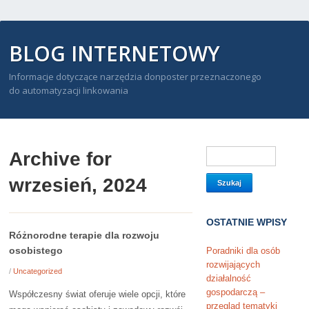
BLOG INTERNETOWY
Informacje dotyczące narzędzia donposter przeznaczonego
do automatyzacji linkowania
Archive for
wrzesień, 2024
OSTATNIE WPISY
Różnorodne terapie dla rozwoju
osobistego
Poradniki dla osób
rozwijających
/
Uncategorized
działalność
gospodarczą –
Współczesny świat oferuje wiele opcji, które
przegląd tematyki