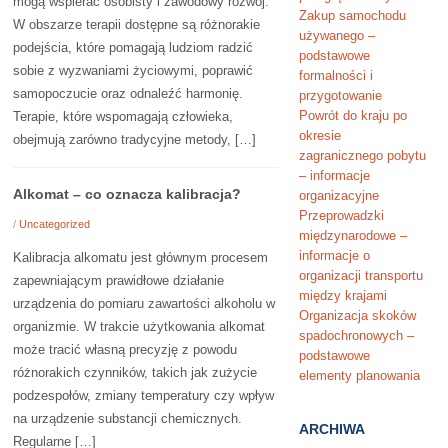
mogą wspierać osobisty i zawodowy rozwój.
Zakup samochodu
W obszarze terapii dostępne są różnorakie
używanego –
podejścia, które pomagają ludziom radzić
podstawowe
sobie z wyzwaniami życiowymi, poprawić
formalności i
samopoczucie oraz odnaleźć harmonię.
przygotowanie
Powrót do kraju po
Terapie, które wspomagają człowieka,
okresie
obejmują zarówno tradycyjne metody, […]
zagranicznego pobytu
– informacje
Alkomat – co oznacza kalibracja?
organizacyjne
Przeprowadzki
/
Uncategorized
międzynarodowe –
informacje o
Kalibracja alkomatu jest głównym procesem
organizacji transportu
zapewniającym prawidłowe działanie
między krajami
urządzenia do pomiaru zawartości alkoholu w
Organizacja skoków
organizmie. W trakcie użytkowania alkomat
spadochronowych –
może tracić własną precyzję z powodu
podstawowe
różnorakich czynników, takich jak zużycie
elementy planowania
podzespołów, zmiany temperatury czy wpływ
na urządzenie substancji chemicznych.
ARCHIWA
Regularne […]