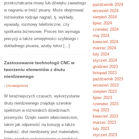
przekształcania mowy lub dźwięku zawartego
październik 2024
w nagraniu w treść pisany. Może obejmować
wrzesień 2024
sierpień 2024
różnorodne rodzaje nagrań, tj. wykłady,
lipiec 2024
wywiady, rozmowy telefoniczne, czy
czerwiec 2024
spotkania biznesowe. Proces ten wymaga
maj 2024
precyzji a także umiejętności szybkiego i
kwiecień 2024
dokładnego pisania, ażeby tekst […]
marzec 2024
luty 2024
styczeń 2024
Zastosowanie technologii CNC w
grudzień 2023
tworzeniu elementów z drutu
listopad 2023
nierdzewnego
październik 2023
wrzesień 2023
/
Uncategorized
sierpień 2023
W teraźniejszych czasach, wykorzystanie
lipiec 2023
drutu nierdzewnego znajduje szerokie
czerwiec 2023
maj 2023
spektrum w różnorakich dziedzinach
kwiecień 2023
przemysłu. Dzięki swoim właściwościom,
marzec 2023
takim jak odporność na korozję a także
luty 2023
trwałość, drut nierdzewny jest materiałem,
styczeń 2023
który znajduje wykorzystanie w produkcji