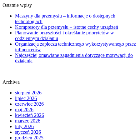
Ostatnie wpisy
Maszyny dla przemysłu – informacje o dostępnych
technologiach
Kompresory dla przemysłu – istotne cechy urządzeń
Planowanie przyszłości i określanie priorytetów w
codziennym działaniu
Organizacja zaplecza technicznego wykorzystywanego przez
influencerów
Najczęściej omawiane zagadnienia dotyczące motywacji do
działania
Archiwa
sierpień 2026
lipiec 2026
czerwiec 2026
maj 2026
kwiecień 2026
marzec 2026
luty 2026
styczeń 2026
grudzień 2025