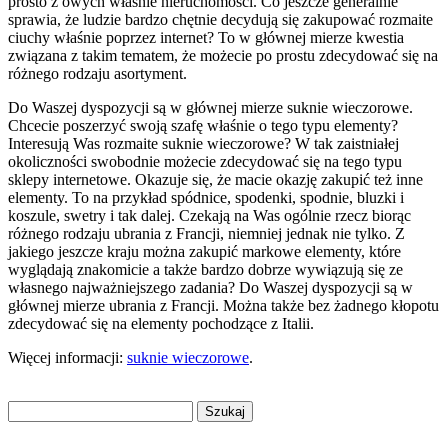
prosto z owych właśnie nieruchomości. Co jeszcze generalnie
sprawia, że ludzie bardzo chętnie decydują się zakupować rozmaite
ciuchy właśnie poprzez internet? To w głównej mierze kwestia
związana z takim tematem, że możecie po prostu zdecydować się na
różnego rodzaju asortyment.
Do Waszej dyspozycji są w głównej mierze suknie wieczorowe.
Chcecie poszerzyć swoją szafę właśnie o tego typu elementy?
Interesują Was rozmaite suknie wieczorowe? W tak zaistniałej
okoliczności swobodnie możecie zdecydować się na tego typu
sklepy internetowe. Okazuje się, że macie okazję zakupić też inne
elementy. To na przykład spódnice, spodenki, spodnie, bluzki i
koszule, swetry i tak dalej. Czekają na Was ogólnie rzecz biorąc
różnego rodzaju ubrania z Francji, niemniej jednak nie tylko. Z
jakiego jeszcze kraju można zakupić markowe elementy, które
wyglądają znakomicie a także bardzo dobrze wywiązują się ze
własnego najważniejszego zadania? Do Waszej dyspozycji są w
głównej mierze ubrania z Francji. Można także bez żadnego kłopotu
zdecydować się na elementy pochodzące z Italii.
Więcej informacji:
suknie wieczorowe
.
Szukaj: