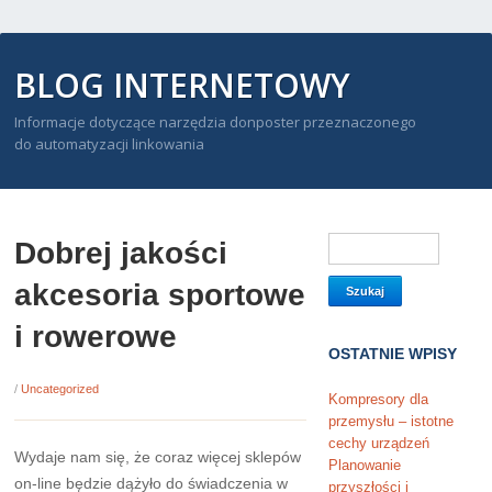
BLOG INTERNETOWY
Informacje dotyczące narzędzia donposter przeznaczonego
do automatyzacji linkowania
Dobrej jakości
akcesoria sportowe
i rowerowe
OSTATNIE WPISY
/
Uncategorized
Kompresory dla
przemysłu – istotne
cechy urządzeń
Wydaje nam się, że coraz więcej sklepów
Planowanie
on-line będzie dążyło do świadczenia w
przyszłości i