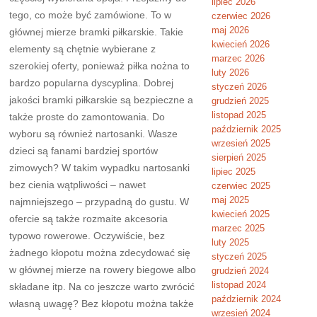
lipiec 2026
tego, co może być zamówione. To w
czerwiec 2026
maj 2026
głównej mierze bramki piłkarskie. Takie
kwiecień 2026
elementy są chętnie wybierane z
marzec 2026
szerokiej oferty, ponieważ piłka nożna to
luty 2026
bardzo popularna dyscyplina. Dobrej
styczeń 2026
jakości bramki piłkarskie są bezpieczne a
grudzień 2025
listopad 2025
także proste do zamontowania. Do
październik 2025
wyboru są również nartosanki. Wasze
wrzesień 2025
dzieci są fanami bardziej sportów
sierpień 2025
zimowych? W takim wypadku nartosanki
lipiec 2025
bez cienia wątpliwości – nawet
czerwiec 2025
maj 2025
najmniejszego – przypadną do gustu. W
kwiecień 2025
ofercie są także rozmaite akcesoria
marzec 2025
typowo rowerowe. Oczywiście, bez
luty 2025
żadnego kłopotu można zdecydować się
styczeń 2025
w głównej mierze na rowery biegowe albo
grudzień 2024
listopad 2024
składane itp. Na co jeszcze warto zwrócić
październik 2024
własną uwagę? Bez kłopotu można także
wrzesień 2024