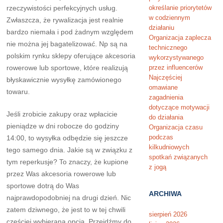
rzeczywistości perfekcyjnych usług.
określanie priorytetów
w codziennym
Zwłaszcza, że rywalizacja jest realnie
działaniu
bardzo niemała i pod żadnym względem
Organizacja zaplecza
nie można jej bagatelizować. Np są na
technicznego
polskim rynku sklepy oferujące akcesoria
wykorzystywanego
rowerowe lub sportowe, które realizują
przez influencerów
Najczęściej
błyskawicznie wysyłkę zamówionego
omawiane
towaru.
zagadnienia
dotyczące motywacji
Jeśli zrobicie zakupy oraz wpłacicie
do działania
pieniądze w dni robocze do godziny
Organizacja czasu
podczas
14:00, to wysyłka odbędzie się jeszcze
kilkudniowych
tego samego dnia. Jakie są w związku z
spotkań związanych
tym reperkusje? To znaczy, że kupione
z jogą
przez Was akcesoria rowerowe lub
sportowe dotrą do Was
ARCHIWA
najprawdopodobniej na drugi dzień. Nic
zatem dziwnego, że jest to w tej chwili
sierpień 2026
częściej wybierana opcja. Przejdźmy do