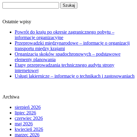
Szukaj:
Ostatnie wpisy
Powrót do kraju po okresie zagranicznego pobytu –
informacje organizacyjne
Przeprowadzki międzynarodowe – informacje o organizacji
transportu między krajami
Organizacja skoków spadochronowych – podstawowe
elementy planowania
Etapy przeprowadzania technicznego audytu strony
internetowej
Usługi lakiernicze – informacje o technikach i zastosowaniach
Archiwa
sierpień 2026
lipiec 2026
czerwiec 2026
maj 2026
kwiecień 2026
marzec 2026