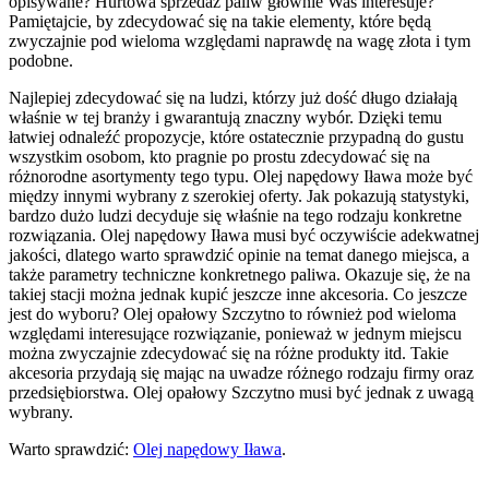
opisywane? Hurtowa sprzedaż paliw głównie Was interesuje?
Pamiętajcie, by zdecydować się na takie elementy, które będą
zwyczajnie pod wieloma względami naprawdę na wagę złota i tym
podobne.
Najlepiej zdecydować się na ludzi, którzy już dość długo działają
właśnie w tej branży i gwarantują znaczny wybór. Dzięki temu
łatwiej odnaleźć propozycje, które ostatecznie przypadną do gustu
wszystkim osobom, kto pragnie po prostu zdecydować się na
różnorodne asortymenty tego typu. Olej napędowy Iława może być
między innymi wybrany z szerokiej oferty. Jak pokazują statystyki,
bardzo dużo ludzi decyduje się właśnie na tego rodzaju konkretne
rozwiązania. Olej napędowy Iława musi być oczywiście adekwatnej
jakości, dlatego warto sprawdzić opinie na temat danego miejsca, a
także parametry techniczne konkretnego paliwa. Okazuje się, że na
takiej stacji można jednak kupić jeszcze inne akcesoria. Co jeszcze
jest do wyboru? Olej opałowy Szczytno to również pod wieloma
względami interesujące rozwiązanie, ponieważ w jednym miejscu
można zwyczajnie zdecydować się na różne produkty itd. Takie
akcesoria przydają się mając na uwadze różnego rodzaju firmy oraz
przedsiębiorstwa. Olej opałowy Szczytno musi być jednak z uwagą
wybrany.
Warto sprawdzić:
Olej napędowy Iława
.