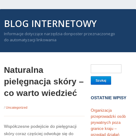
BLOG INTERNETOWY
Informacje dotyczące narzędzia donposter przeznaczonego
do automatyzacji linkowania
Naturalna
pielęgnacja skóry –
co warto wiedzieć
OSTATNIE WPISY
/
Uncategorized
Organizacja
przeprowadzki osób
prywatnych poza
Współczesne podejście do pielęgnacji
granice kraju –
skóry coraz częściej odwołuje się do
przegląd działań