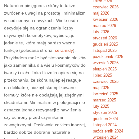
lipiec 2026
Naturalna pielęgnacja skóry to także
czerwiec 2026
zwrócenie uwagi na prostotę i minimalizm
maj 2026
kwiecień 2026
w codziennych nawykach. Wiele osób
marzec 2026
decyduje się na ograniczenie liczby
luty 2026
używanych kosmetyków, wybierając
styczeń 2026
jedynie te, które mają bardzo ważne
grudzień 2025
funkcje (polecana strona:
ceramidy
).
listopad 2025
październik 2025
Przykładem może być stosowanie olejków
wrzesień 2025
jako zamiennika dla wielu kosmetyków do
sierpień 2025
twarzy i ciała. Taka filozofia opiera się na
lipiec 2025
przekonaniu, że skóra najlepiej reaguje
czerwiec 2025
na delikatne, niezbyt skomplikowane
maj 2025
kwiecień 2025
formuły, które nie obciążają jej zbędnymi
marzec 2025
składnikami. Minimalizm w pielęgnacji nie
luty 2025
oznacza jednak rezygnacji z nawilżenia
styczeń 2025
czy ochrony przed czynnikami
grudzień 2024
zewnętrznymi. Dosłownie całkiem inaczej,
listopad 2024
październik 2024
bardzo dobrze dobrane naturalne
wrzesień 2024