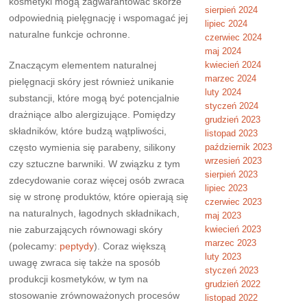
kosmetyki mogą zagwarantować skórze
sierpień 2024
odpowiednią pielęgnację i wspomagać jej
lipiec 2024
naturalne funkcje ochronne.
czerwiec 2024
maj 2024
Znaczącym elementem naturalnej
kwiecień 2024
marzec 2024
pielęgnacji skóry jest również unikanie
luty 2024
substancji, które mogą być potencjalnie
styczeń 2024
drażniące albo alergizujące. Pomiędzy
grudzień 2023
składników, które budzą wątpliwości,
listopad 2023
często wymienia się parabeny, silikony
październik 2023
wrzesień 2023
czy sztuczne barwniki. W związku z tym
sierpień 2023
zdecydowanie coraz więcej osób zwraca
lipiec 2023
się w stronę produktów, które opierają się
czerwiec 2023
na naturalnych, łagodnych składnikach,
maj 2023
nie zaburzających równowagi skóry
kwiecień 2023
marzec 2023
(polecamy:
peptydy
). Coraz większą
luty 2023
uwagę zwraca się także na sposób
styczeń 2023
produkcji kosmetyków, w tym na
grudzień 2022
stosowanie zrównoważonych procesów
listopad 2022