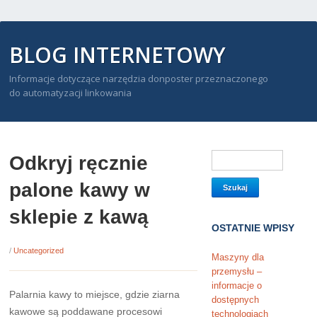
BLOG INTERNETOWY
Informacje dotyczące narzędzia donposter przeznaczonego
do automatyzacji linkowania
Odkryj ręcznie
palone kawy w
sklepie z kawą
OSTATNIE WPISY
/
Uncategorized
Maszyny dla
przemysłu –
informacje o
Palarnia kawy to miejsce, gdzie ziarna
dostępnych
kawowe są poddawane procesowi
technologiach