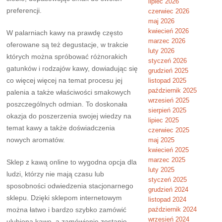
lipiec 2026
preferencji.
czerwiec 2026
maj 2026
kwiecień 2026
W palarniach kawy na prawdę często
marzec 2026
oferowane są też degustacje, w trakcie
luty 2026
których można spróbować różnorakich
styczeń 2026
gatunków i rodzajów kawy, dowiadując się
grudzień 2025
co więcej więcej na temat procesu jej
listopad 2025
październik 2025
palenia a także właściwości smakowych
wrzesień 2025
poszczególnych odmian. To doskonała
sierpień 2025
okazja do poszerzenia swojej wiedzy na
lipiec 2025
temat kawy a także doświadczenia
czerwiec 2025
nowych aromatów.
maj 2025
kwiecień 2025
marzec 2025
Sklep z kawą online to wygodna opcja dla
luty 2025
ludzi, którzy nie mają czasu lub
styczeń 2025
sposobności odwiedzenia stacjonarnego
grudzień 2024
sklepu. Dzięki sklepom internetowym
listopad 2024
można łatwo i bardzo szybko zamówić
październik 2024
wrzesień 2024
ulubioną kawę, a zamówienie zostanie