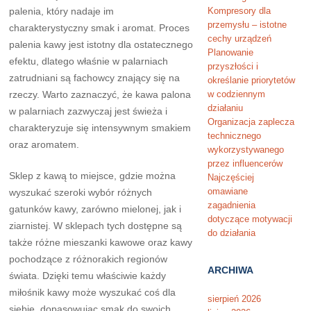
palenia, który nadaje im
Kompresory dla
przemysłu – istotne
charakterystyczny smak i aromat. Proces
cechy urządzeń
palenia kawy jest istotny dla ostatecznego
Planowanie
efektu, dlatego właśnie w palarniach
przyszłości i
zatrudniani są fachowcy znający się na
określanie priorytetów
rzeczy. Warto zaznaczyć, że kawa palona
w codziennym
działaniu
w palarniach zazwyczaj jest świeża i
Organizacja zaplecza
charakteryzuje się intensywnym smakiem
technicznego
oraz aromatem.
wykorzystywanego
przez influencerów
Sklep z kawą to miejsce, gdzie można
Najczęściej
omawiane
wyszukać szeroki wybór różnych
zagadnienia
gatunków kawy, zarówno mielonej, jak i
dotyczące motywacji
ziarnistej. W sklepach tych dostępne są
do działania
także różne mieszanki kawowe oraz kawy
pochodzące z różnorakich regionów
ARCHIWA
świata. Dzięki temu właściwie każdy
miłośnik kawy może wyszukać coś dla
sierpień 2026
siebie, dopasowując smak do swoich