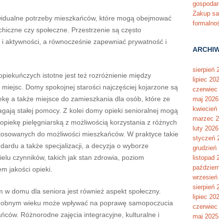
gospodar
Zakup s
ywidualne potrzeby mieszkańców, które mogą obejmować
formalnoś
ychiczne czy społeczne. Przestrzenie są często
ji i aktywności, a równocześnie zapewniać prywatność i
ARCHI
sierpień 
piekuńczych istotne jest też rozróżnienie między
lipiec 20
miejsc. Domy spokojnej starości najczęściej kojarzone są
czerwiec
ekę a także miejsce do zamieszkania dla osób, które ze
maj 2026
kwiecień
gają stałej pomocy. Z kolei domy opieki senioralnej mogą
marzec 
 opiekę pielęgniarską z możliwością korzystania z różnych
luty 2026
ostosowanych do możliwości mieszkańców. W praktyce takie
styczeń 
ardu a także specjalizacji, a decyzja o wyborze
grudzień
lu czynników, takich jak stan zdrowia, poziom
listopad 
paździer
m jakości opieki.
wrzesień
sierpień 
w domu dla seniora jest również aspekt społeczny.
lipiec 20
odobnym wieku może wpływać na poprawę samopoczucia
czerwiec
ców. Różnorodne zajęcia integracyjne, kulturalne i
maj 2025