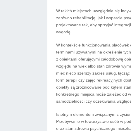
W takich miejscach uwzględnia się ind
zarówno rehabilitację, jak i wsparcie ps
projektowane tak, aby sprzyjać integrac
wygodę.
W kontekście funkcjonowania placówek o
terminami używanymi na określenie tych 
z obiektami oferującymi całodobową opi
względu na wiek albo stan zdrowia wyma
mieć nieco szerszy zakres usług, łącząc
form terapii czy zajęć rekreacyjnych d
obiekty są zróżnicowane pod kątem stand
konkretnego miejsca może zależeć od wie
samodzielności czy oczekiwania względe
Istotnym elementem związanym z życiem 
Przebywanie w towarzystwie osób w p
oraz stan zdrowia psychicznego mieszkań