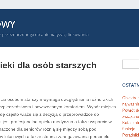
OWY
r przeznaczonego do automatyzacji linkowania
eki dla osób starszych
OSTATN
Obiekty m
cia osobom starszym wymaga uwzględnienia różnorakich
najważni
bezpieczeństwem i powszechnym komfortem. Wybór miejsca
Powrót do
dę często wiąże się z decyzją o przeprowadzce do
związane
na jest profesjonalna opieka medyczna a także wsparcie w
Kataliza
aczone dla seniorów różnią się między sobą pod
funkcje
Poradniki
 lokalowych a także stopnia zaangażowania personelu.