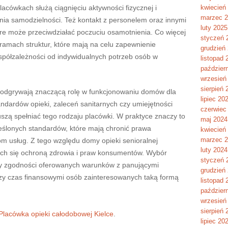
cówkach służą ciągnięciu aktywności fizycznej i
kwiecień
marzec 
nia samodzielności. Też kontakt z personelem oraz innymi
luty 2025
re może przeciwdziałać poczuciu osamotnienia. Co więcej
styczeń 
ramach struktur, które mają na celu zapewnienie
grudzień
spółzależności od indywidualnych potrzeb osób w
listopad 
paździer
wrzesień
sierpień 
ż odgrywają znaczącą rolę w funkcjonowaniu domów dla
lipiec 20
ndardów opieki, zaleceń sanitarnych czy umiejętności
czerwiec
szą spełniać tego rodzaju placówki. W praktyce znaczy to
maj 2024
eślonych standardów, które mają chronić prawa
kwiecień
marzec 
m usług. Z tego względu domy opieki senioralnej
luty 2024
cych się ochroną zdrowia i praw konsumentów. Wybór
styczeń 
izy zgodności oferowanych warunków z panującymi
grudzień
szy czas finansowymi osób zainteresowanych taką formą
listopad 
paździer
wrzesień
sierpień 
Placówka opieki całodobowej Kielce
.
lipiec 20