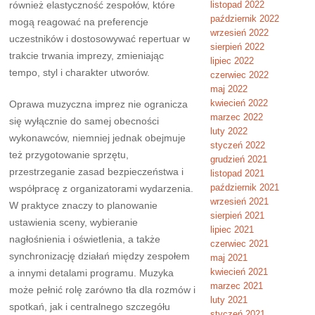
również elastyczność zespołów, które
listopad 2022
październik 2022
mogą reagować na preferencje
wrzesień 2022
uczestników i dostosowywać repertuar w
sierpień 2022
trakcie trwania imprezy, zmieniając
lipiec 2022
tempo, styl i charakter utworów.
czerwiec 2022
maj 2022
kwiecień 2022
Oprawa muzyczna imprez nie ogranicza
marzec 2022
się wyłącznie do samej obecności
luty 2022
wykonawców, niemniej jednak obejmuje
styczeń 2022
też przygotowanie sprzętu,
grudzień 2021
przestrzeganie zasad bezpieczeństwa i
listopad 2021
październik 2021
współpracę z organizatorami wydarzenia.
wrzesień 2021
W praktyce znaczy to planowanie
sierpień 2021
ustawienia sceny, wybieranie
lipiec 2021
nagłośnienia i oświetlenia, a także
czerwiec 2021
synchronizację działań między zespołem
maj 2021
kwiecień 2021
a innymi detalami programu. Muzyka
marzec 2021
może pełnić rolę zarówno tła dla rozmów i
luty 2021
spotkań, jak i centralnego szczegółu
styczeń 2021