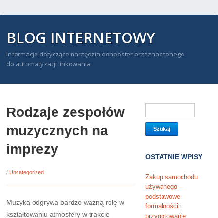
BLOG INTERNETOWY
Informacje dotyczące narzędzia donposter przeznaczonego
do automatyzacji linkowania
Rodzaje zespołów
muzycznych na
imprezy
OSTATNIE WPISY
/
Uncategorized
Zakup samochodu
używanego –
podstawowe
Muzyka odgrywa bardzo ważną rolę w
formalności i
kształtowaniu atmosfery w trakcie
przygotowanie