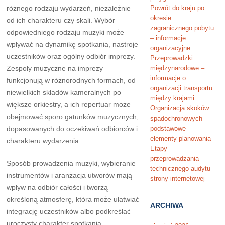
różnego rodzaju wydarzeń, niezależnie
Powrót do kraju po
okresie
od ich charakteru czy skali. Wybór
zagranicznego pobytu
odpowiedniego rodzaju muzyki może
– informacje
wpływać na dynamikę spotkania, nastroje
organizacyjne
uczestników oraz ogólny odbiór imprezy.
Przeprowadzki
Zespoły muzyczne na imprezy
międzynarodowe –
informacje o
funkcjonują w różnorodnych formach, od
organizacji transportu
niewielkich składów kameralnych po
między krajami
większe orkiestry, a ich repertuar może
Organizacja skoków
obejmować sporo gatunków muzycznych,
spadochronowych –
dopasowanych do oczekiwań odbiorców i
podstawowe
elementy planowania
charakteru wydarzenia.
Etapy
przeprowadzania
Sposób prowadzenia muzyki, wybieranie
technicznego audytu
instrumentów i aranżacja utworów mają
strony internetowej
wpływ na odbiór całości i tworzą
określoną atmosferę, która może ułatwiać
ARCHIWA
integrację uczestników albo podkreślać
uroczysty charakter spotkania.