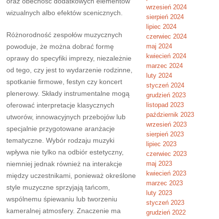
oraz obecność dodatkowych elementów
wrzesień 2024
wizualnych albo efektów scenicznych.
sierpień 2024
lipiec 2024
Różnorodność zespołów muzycznych
czerwiec 2024
powoduje, że można dobrać formę
maj 2024
kwiecień 2024
oprawy do specyfiki imprezy, niezależnie
marzec 2024
od tego, czy jest to wydarzenie rodzinne,
luty 2024
spotkanie firmowe, festyn czy koncert
styczeń 2024
plenerowy. Składy instrumentalne mogą
grudzień 2023
oferować interpretacje klasycznych
listopad 2023
październik 2023
utworów, innowacyjnych przebojów lub
wrzesień 2023
specjalnie przygotowane aranżacje
sierpień 2023
tematyczne. Wybór rodzaju muzyki
lipiec 2023
wpływa nie tylko na odbiór estetyczny,
czerwiec 2023
niemniej jednak również na interakcje
maj 2023
kwiecień 2023
między uczestnikami, ponieważ określone
marzec 2023
style muzyczne sprzyjają tańcom,
luty 2023
wspólnemu śpiewaniu lub tworzeniu
styczeń 2023
kameralnej atmosfery. Znaczenie ma
grudzień 2022