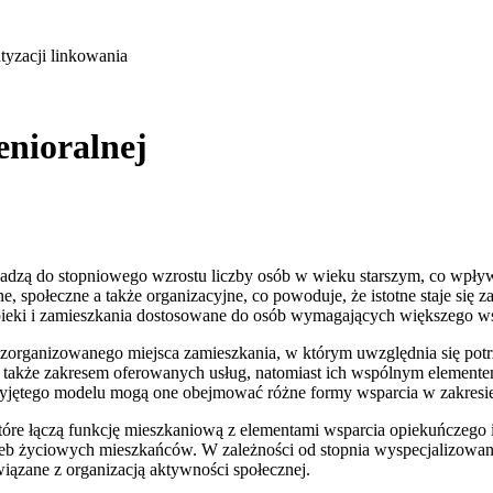
tyzacji linkowania
enioralnej
ą do stopniowego wzrostu liczby osób w wieku starszym, co wpływa 
tne, społeczne a także organizacyjne, co powoduje, że istotne staje
ieki i zamieszkania dostosowane do osób wymagających większego ws
m zorganizowanego miejsca zamieszkania, w którym uwzględnia się pot
a także zakresem oferowanych usług, natomiast ich wspólnym elemen
zyjętego modelu mogą one obejmować różne formy wsparcia w zakresie
które łączą funkcję mieszkaniową z elementami wsparcia opiekuńczego 
trzeb życiowych mieszkańców. W zależności od stopnia wyspecjalizowa
ązane z organizacją aktywności społecznej.