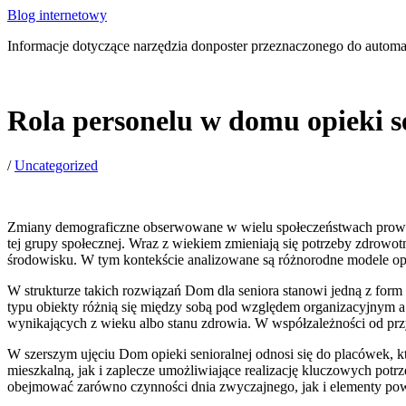
Blog internetowy
Informacje dotyczące narzędzia donposter przeznaczonego do automa
Rola personelu w domu opieki s
/
Uncategorized
Zmiany demograficzne obserwowane w wielu społeczeństwach prowadz
tej grupy społecznej. Wraz z wiekiem zmieniają się potrzeby zdrowo
środowisku. W tym kontekście analizowane są różnorodne modele op
W strukturze takich rozwiązań Dom dla seniora stanowi jedną z for
typu obiekty różnią się między sobą pod względem organizacyjnym 
wynikających z wieku albo stanu zdrowia. W współzależności od pr
W szerszym ujęciu Dom opieki senioralnej odnosi się do placówek, 
mieszkalną, jak i zaplecze umożliwiające realizację kluczowych po
obejmować zarówno czynności dnia zwyczajnego, jak i elementy powi