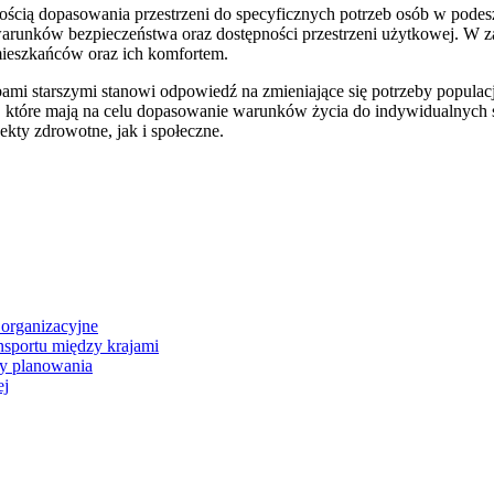
ością dopasowania przestrzeni do specyficznych potrzeb osób w podesz
runków bezpieczeństwa oraz dostępności przestrzeni użytkowej. W za
mieszkańców oraz ich komfortem.
ami starszymi stanowi odpowiedź na zmieniające się potrzeby populacji
ch, które mają na celu dopasowanie warunków życia do indywidualnych 
kty zdrowotne, jak i społeczne.
 organizacyjne
nsportu między krajami
y planowania
ej