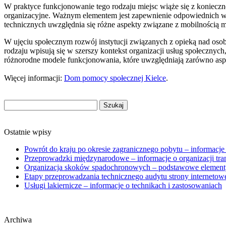
W praktyce funkcjonowanie tego rodzaju miejsc wiąże się z konieczn
organizacyjne. Ważnym elementem jest zapewnienie odpowiednich wa
technicznych uwzględnia się różne aspekty związane z mobilnością 
W ujęciu społecznym rozwój instytucji związanych z opieką nad osob
rodzaju wpisują się w szerszy kontekst organizacji usług społeczny
różnorodne modele funkcjonowania, które uwzględniają zarówno aspe
Więcej informacji:
Dom pomocy społecznej Kielce
.
Szukaj:
Ostatnie wpisy
Powrót do kraju po okresie zagranicznego pobytu – informacje
Przeprowadzki międzynarodowe – informacje o organizacji tra
Organizacja skoków spadochronowych – podstawowe element
Etapy przeprowadzania technicznego audytu strony internetow
Usługi lakiernicze – informacje o technikach i zastosowaniach
Archiwa