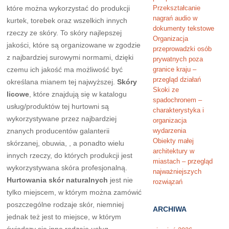
które można wykorzystać do produkcji
Przekształcanie
nagrań audio w
kurtek, torebek oraz wszelkich innych
dokumenty tekstowe
rzeczy ze skóry. To skóry najlepszej
Organizacja
jakości, które są organizowane w zgodzie
przeprowadzki osób
z najbardziej surowymi normami, dzięki
prywatnych poza
czemu ich jakość ma możliwość być
granice kraju –
przegląd działań
określana mianem tej najwyższej.
Skóry
Skoki ze
licowe
, które znajdują się w katalogu
spadochronem –
usług/produktów tej hurtowni są
charakterystyka i
wykorzystywane przez najbardziej
organizacja
znanych producentów galanterii
wydarzenia
Obiekty małej
skórzanej, obuwia, , a ponadto wielu
architektury w
innych rzeczy, do których produkcji jest
miastach – przegląd
wykorzystywana skóra profesjonalną.
najważniejszych
Hurtowania skór naturalnych
jest nie
rozwiązań
tylko miejscem, w którym można zamówić
poszczególne rodzaje skór, niemniej
ARCHIWA
jednak też jest to miejsce, w którym