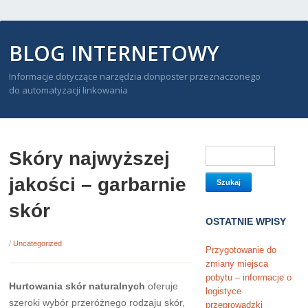
BLOG INTERNETOWY
Informacje dotyczące narzędzia donposter przeznaczonego
do automatyzacji linkowania
Skóry najwyższej
jakości – garbarnie
skór
OSTATNIE WPISY
/
Uncategorized
Przygotowanie do
zmiany miejsca
pobytu – informacje o
Hurtowania skór naturalnych
oferuje
logistyce
szeroki wybór przeróżnego rodzaju skór,
przeprowadzki