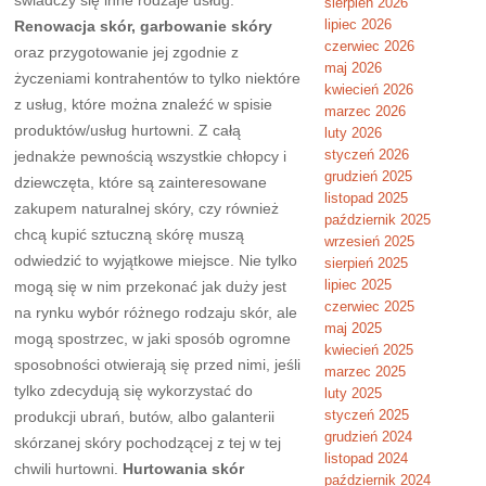
świadczy się inne rodzaje usług.
sierpień 2026
lipiec 2026
Renowacja skór, garbowanie skóry
czerwiec 2026
oraz przygotowanie jej zgodnie z
maj 2026
życzeniami kontrahentów to tylko niektóre
kwiecień 2026
z usług, które można znaleźć w spisie
marzec 2026
produktów/usług hurtowni. Z całą
luty 2026
styczeń 2026
jednakże pewnością wszystkie chłopcy i
grudzień 2025
dziewczęta, które są zainteresowane
listopad 2025
zakupem naturalnej skóry, czy również
październik 2025
chcą kupić sztuczną skórę muszą
wrzesień 2025
odwiedzić to wyjątkowe miejsce. Nie tylko
sierpień 2025
lipiec 2025
mogą się w nim przekonać jak duży jest
czerwiec 2025
na rynku wybór różnego rodzaju skór, ale
maj 2025
mogą spostrzec, w jaki sposób ogromne
kwiecień 2025
sposobności otwierają się przed nimi, jeśli
marzec 2025
tylko zdecydują się wykorzystać do
luty 2025
styczeń 2025
produkcji ubrań, butów, albo galanterii
grudzień 2024
skórzanej skóry pochodzącej z tej w tej
listopad 2024
chwili hurtowni.
Hurtowania skór
październik 2024