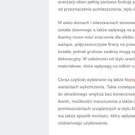
aranżacji okien pełnią zarówno funkcję p
od przeznaczenia pomieszczenia, stylu 
W wielu domach i mieszkaniach stosowan
światła dziennego a także wpływają na 
tkaniny może mieć znaczenie dla efektu
ważące, półprzezroczyste firany na pra
światła, jednak grubsze zasłony mogą o
dekoracyjny. W zależności od stylu aran
materiałowe, które wpływają na odbiór ca
Coraz częściej wybierane są także
firan
wariantach wykończenia. Takie rozwiąza
do określonego wnętrza bez koniecznoś
tkanin, możliwości marszczenia a także
pomieszczeniach urządzonych w stylu k
ma także sposób montażu, który wpływa 
codziennego użytkowania.