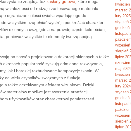
korzystanie znajdują też
zasłony gotowe
, które mogą
kwiecień
zną w zależności od rodzaju zastosowanego materiału.
marzec 
 o ograniczaniu ilości światła wpadającego do
luty 2025
styczeń 
de wszystkim uzupełniać wystrój i podkreślać charakter
grudzień
yliów okiennych uwzględnia na prawdę często kolor ścian,
listopad 
nia, ponieważ wszystkie te elementy tworzą spójną
paździer
wrzesień
sierpień 
ywają na sposób projektowania dekoracji okiennych a także
lipiec 20
czerwiec
ch okresach popularność zyskują odmienne rozwiązania,
maj 2024
my, jak i bardziej rozbudowane kompozycje tkanin. W
kwiecień
ży od wielu czynników związanych z funkcją
marzec 
nego a także oczekiwanym efektem wizualnym. Dzięki
luty 2024
jów materiałów możliwe jest tworzenie aranżacji
styczeń 
grudzień
bom użytkowników oraz charakterowi pomieszczeń.
listopad 
paździer
wrzesień
sierpień 
lipiec 20