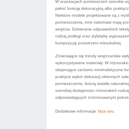
W aranżacjach pomieszczeń szerokie wy
pełnić funkcję dekoracyjną albo praktyc
Niektóre modele projektowane są z myślą
pomieszczenia, inne natomiast mają prze
wnętrza. Dobieranie odpowiednich tekst
rodzaj podłogi oraz stylistykę wyposaże
kompozycję przestrzeni mieszkalnej.
Zmieniające się trendy wnętrzarskie wpł
wykorzystywane materiały. W różnoraki
obejmujące zarówno minimalistyczne for
praktyce wybór dekoracji okiennych zale
pomieszczenia, ilością światła natural
szerokiej dostępności różnorakich rodza
odpowiadających zróżnicowanym potrze
Dodatkowe informacje:
faza snu
.