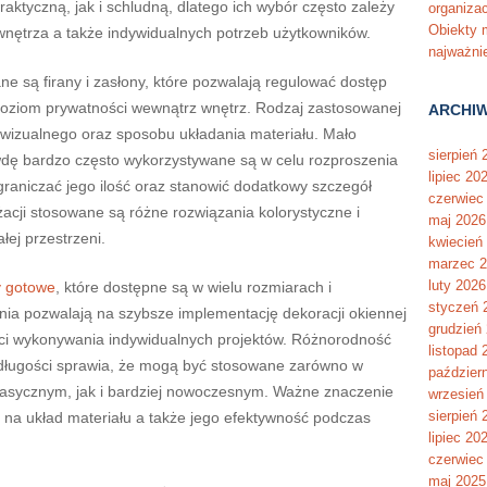
raktyczną, jak i schludną, dlatego ich wybór często zależy
organiza
Obiekty m
wnętrza a także indywidualnych potrzeb użytkowników.
najważni
e są firany i zasłony, które pozwalają regulować dostęp
poziom prywatności wewnątrz wnętrz. Rodzaj zastosowanej
ARCHI
 wizualnego oraz sposobu układania materiału. Mało
sierpień 
wdę bardzo często wykorzystywane są w celu rozproszenia
lipiec 20
graniczać jego ilość oraz stanowić dodatkowy szczegół
czerwiec
żacji stosowane są różne rozwiązania kolorystyczne i
maj 2026
łej przestrzeni.
kwiecień
marzec 
luty 2026
y gotowe
, które dostępne są w wielu rozmiarach i
styczeń 
nia pozwalają na szybsze implementację dekoracji okiennej
grudzień
ci wykonywania indywidualnych projektów. Różnorodność
listopad 
 długości sprawia, że mogą być stosowane zarówno w
paździer
lasycznym, jak i bardziej nowoczesnym. Ważne znaczenie
wrzesień
sierpień 
na układ materiału a także jego efektywność podczas
lipiec 20
czerwiec
maj 2025