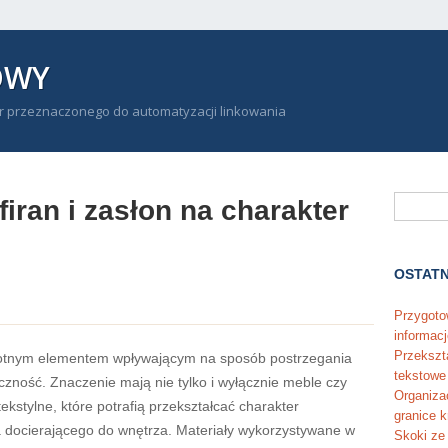
OWY
r przeznaczonego do automatyzacji linkowania
iran i zasłon na charakter
OSTATN
Przygoto
informacj
Przekszt
istotnym elementem wpływającym na sposób postrzegania
tekstowe
eczność. Znaczenie mają nie tylko i wyłącznie meble czy
Organiza
ekstylne, które potrafią przekształcać charakter
granice k
ła docierającego do wnętrza. Materiały wykorzystywane w
Skoki ze